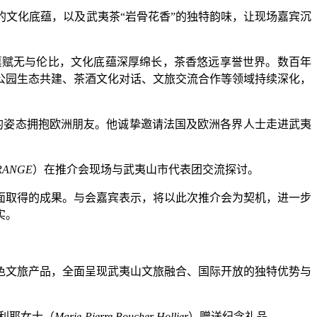
的文化底蕴，以及武夷茶
“
岩骨花香
”
的独特韵味，让现场嘉宾沉
禀赋无与伦比，文化底蕴深厚绵长，茶香悠远享誉世界。数百年
公园生态共建、茶酒文化对话、文旅交流合作等领域持续深化，
的姿态拥抱欧洲朋友。他诚挚邀请法国及欧洲各界人士走进武夷
TRANGE
）在推介会现场与武夷山市代表团交流探讨。
面取得的成果。与会嘉宾表示，将以此次推介会为契机，进一步
实。
色文旅产品，全面呈现武夷山文旅融合、国际开放的独特优势与
利耶女士（
Marie-Pierre Boucher Hollier
）赠送纪念礼品。