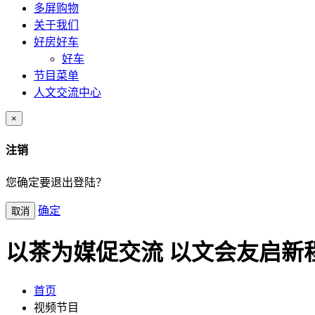
多屏购物
关于我们
好房好车
好车
节目菜单
人文交流中心
×
注销
您确定要退出登陆？
确定
取消
以茶为媒促交流 以文会友启新
首页
视频节目