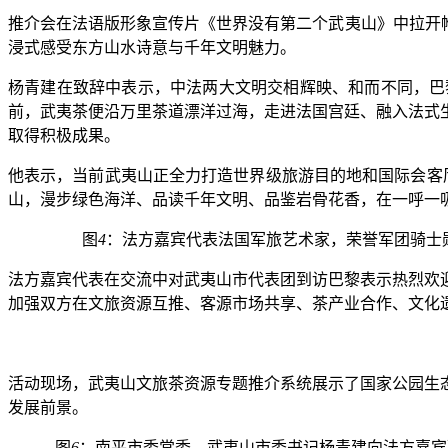
推介会在法语版形象宣传片《世界没有第二个武夷山》中拉开
浸式感受东方山水诗意与千年文明魅力。
杨青建在致辞中表示，中法两大文明交相辉映、和而不同，巴
前，武夷茶便沿万里茶道漂洋过海，走进法国宫廷、融入法式
取得积极成果。
他表示，当前武夷山正全力打造世界级旅游目的地和国际会客
山，漫步绿色海洋、品读千年文明、品鉴岩骨花香，在一呼一
图
4
：法方嘉宾代表法国军旅艺术家，荣誉军团骑士
法方嘉宾代表在交流中对武夷山市代表团到访巴黎表示热烈欢
加强双方在文旅资源互推、客源市场共享、茶产业合作、文化
活动现场，武夷山文旅茶资源专题推介系统展示了国家公园生
发展前景。
图
6
：南平市委常委、武夷山市委书记杨青建向法方嘉宾