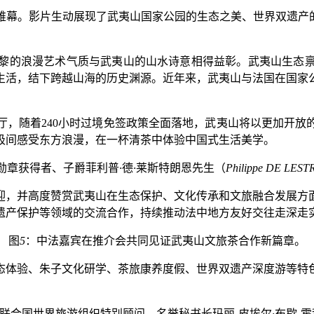
帷幕。影片生动展现了武夷山国家公园的生态之美、世界双遗产
黎的浪漫艺术气质与武夷山的山水诗意相得益彰。武夷山生态
生活，结下跨越山海的历史渊源。近年来，武夷山与法国在国家
厅，随着
240
小时过境免签政策全面落地，武夷山将以更加开放
吸间感受东方浪漫，在一杯清茶中体验中国式生活美学。
勋章获得者、子爵菲利普
·
德
·
莱斯特朗恩先生（
Philippe DE LES
迎，并高度赞赏武夷山在生态保护、文化传承和文旅融合发展方
遗产保护等领域的交流合作，持续推动法中地方友好交往走深走
图
5
：中法嘉宾在推介会共同见证武夷山文旅茶合作新篇章。
态体验、朱子文化研学、茶旅康养度假、世界双遗产深度游等特
联合国世界旅游组织特别顾问、名誉秘书长玛丽
-
皮埃尔
·
布歇
-
霍