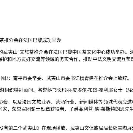
的武夷山
”
文旅茶推介会在法国巴黎中国茶文化中心成功举办。
保护和地方友好交流等领域的务实合作，推动中法文明交流互鉴
图
1
：南平市委常委、武夷山市委书记杨青建在推介会上致辞。
游组织特别顾问、名誉秘书长玛丽
-
皮埃尔
·
布歇
-
霍利耶女士（
Ma
协会，以及法国文旅业界、茶酒行业、新闻媒体等领域代表应邀
术家，荣誉军团骑士勋章获得者、子爵菲利普
·
德
·
莱斯特朗恩先
没有第二个武夷山》在现场播放，武夷山文体旅局局长郭雪陶展