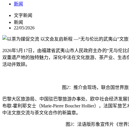
新闻
文字新闻
新闻
22/05/2026
2026
年
5
月
17
日，由福建省武夷山市人民政府主办的
“
无与伦比
双重遗产地的独特魅力，深化中法在文化旅游、茶产业、生态
活动并致辞。
图
2
：推介会现场，联合国世界旅
巴黎大区旅游局、中国驻巴黎旅游办事处、欧中社会经济发展
布歇
-
霍利耶女士（
Marie-Pierre Boucher Hollier
），法国军旅艺
中法文旅交流与茶文化合作的新篇章。
图
3
：法语版形象宣传片《世界